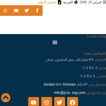
فبراير 13, 2019
العربية
تحميل الملف
روابط مفيدة
للتواصل معنا
العنوان:
٣٧ شارع اللد، جبل الحسين، عمان.
هاتف:
٤٦٢٤٠٠٩-٠٦
فاكس:
٤٦٢٥٠٠٩-٠٦
صندوق بريد:
841083, Jordan 11184 Amman
بريد الكتروني:
info@jcla-org.com