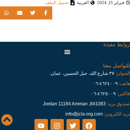
فبراير 13, 2024
العربية
تحميل الملف
روابط مفيدة
للتواصل معنا
العنوان:
٣٧ شارع اللد، جبل الحسين، عمان.
هاتف:
٤٦٢٤٠٠٩-٠٦
فاكس:
٤٦٢٥٠٠٩-٠٦
صندوق بريد:
841083, Jordan 11184 Amman
بريد الكتروني:
info@jcla-org.com