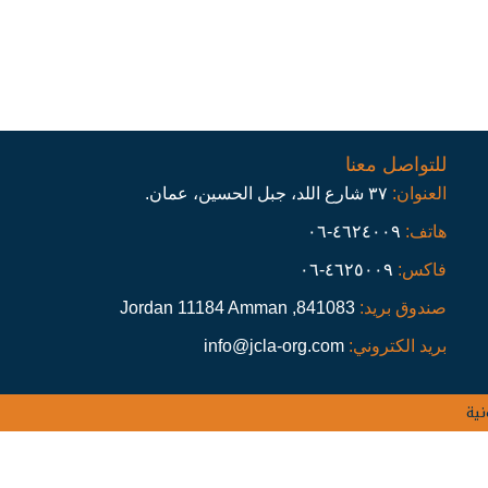
للتواصل معنا
العنوان:
٣٧ شارع اللد، جبل الحسين، عمان.
هاتف:
٤٦٢٤٠٠٩-٠٦
فاكس:
٤٦٢٥٠٠٩-٠٦
صندوق بريد:
841083, Jordan 11184 Amman
بريد الكتروني:
info@jcla-org.com