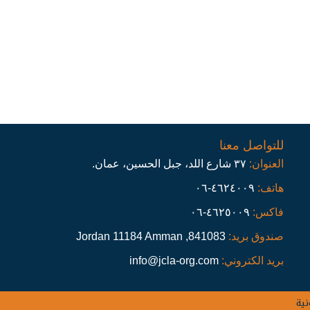
للتواصل معنا
العنوان:
٣٧ شارع اللد، جبل الحسين، عمان.
هاتف:
٤٦٢٤٠٠٩-٠٦
فاكس:
٤٦٢٥٠٠٩-٠٦
صندوق بريد:
841083, Jordan 11184 Amman
بريد الكتروني:
info@jcla-org.com